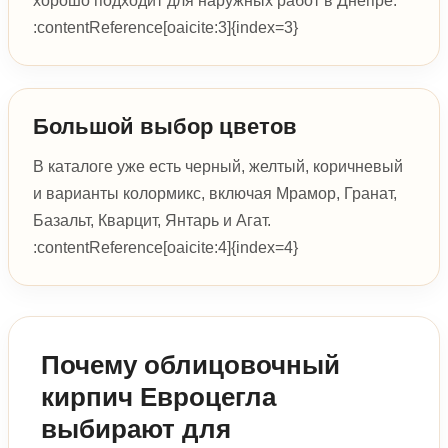
хорошо подходит для наружных работ в Днепре.
:contentReference[oaicite:3]{index=3}
Большой выбор цветов
В каталоге уже есть черный, желтый, коричневый
и варианты колормикс, включая Мрамор, Гранат,
Базальт, Кварцит, Янтарь и Агат.
:contentReference[oaicite:4]{index=4}
Почему облицовочный
кирпич Евроцегла
выбирают для