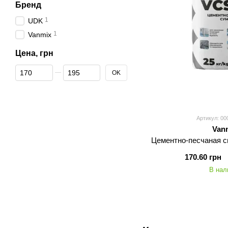
Бренд
1
UDK
1
Vanmix
Цена, грн
От Цена, грн
До Цена, грн
OK
Артикул: 00
Van
Цементно-песчаная с
170.60 грн
В нал