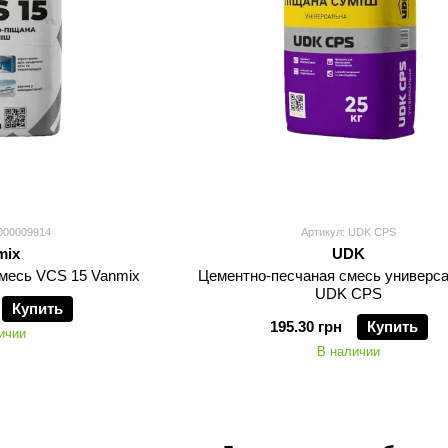
000009914
Артикул: UDK CPS
mix
UDK
месь VСS 15 Vanmix
Цементно-песчаная смесь универса
UDK CPS
Купить
195.30 грн
Купить
ичии
В наличии