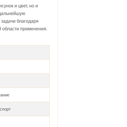
унок и цвет, но и
и дальнейшую
 задачи благодаря
й области применения.
вание
нспорт