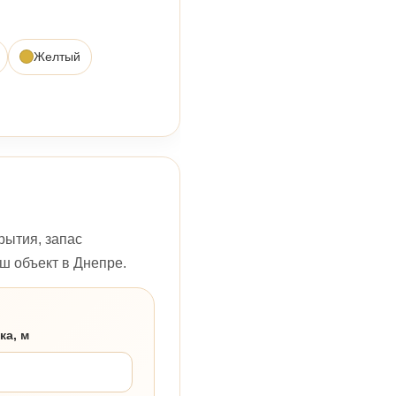
Желтый
рытия, запас
ш объект в Днепре.
ка, м