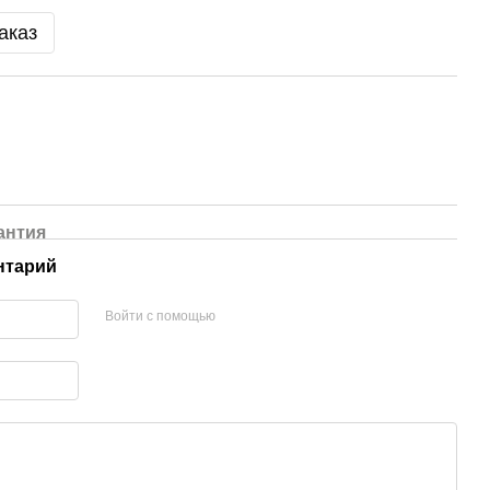
аказ
антия
нтарий
Войти с помощью