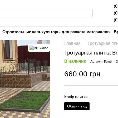
(0
(0
(0
Строительные калькуляторы для расчета материалов
Б
Контактная информация
Пользовательское соглашени
Главная
Тротуарная пл
Тротуарная плитка Br
В наличии
Артикул: Ромб
О
660.00 грн
Колір плитки
Общий вид