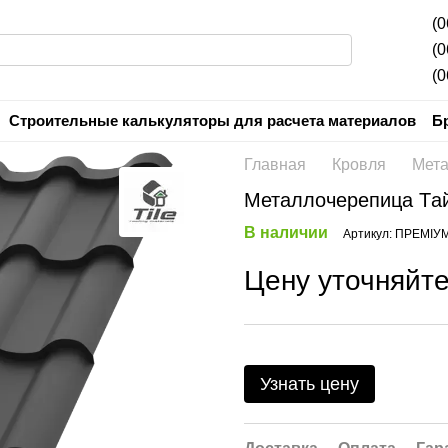
(0
(0
(0
Строительные калькуляторы для расчета материалов
Б
Контактная информация
Пользовательское соглашени
Главная
Кровля
Мета
Металлочерепица T
В наличии
Артикул: ПРЕМІУ
Цену уточняйт
Узнать цену