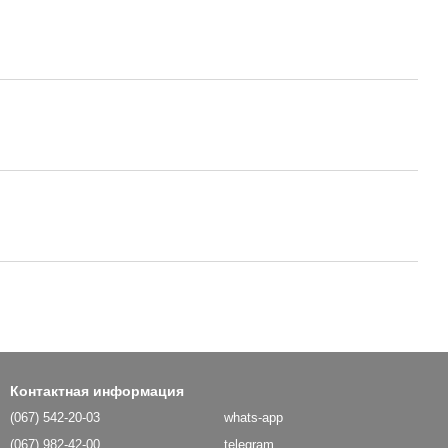
Контактная информация
(067) 542-20-03
whats-app
(067) 982-42-00
telegram