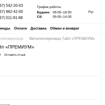
67) 542-20-03
График работы:
67) 982-42-00
Рус
Будние:
09:00–18:00
Сб:
09:00–14:00
67) 011-81-88
ренды
Оплата
Доставка
Обмен и возврат
е
Гарантия
ллочерепица
Металлочерепица Tайл «ПРЕМИУМ»
айл «ПРЕМИУМ»
М
Оставить отзыв
е