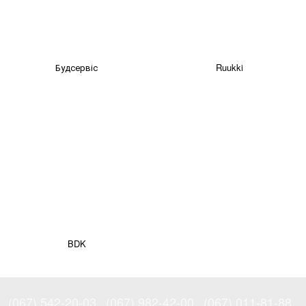
Будсервіс
Ruukki
BDK
(067) 542-20-03
(067) 982-42-00
(067) 011-81-88