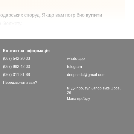
сподарських споруд. Якщо вам потрібно
купити
а бюджету.
вка. Це дозволяє підібрати оптимальний варіант під
Контактна інформація
(067) 542-20-03
whats-app
а)
(067) 982-42-00
Клінкерна цегла
telegram
(067) 011-81-88
dnepr.sdc@gmail.com
,
Відрізняється високою міцністю,
Передзвонити вам?
довговічністю та стійкістю до
м. Дніпро, вул.Запорізьке шосе,
26
вологи.
Мапа проїзду