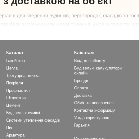
 з доставкою на об'єкт
ріалів для зведення будинків, перегородок, фасадів та го
матеріалу з урахуванням навантаження, умов експлуатації т
тва у Дніпрі
: рядова, облицювальна, клінкерна та вогнетри
'єкт.
Каталог
Клієнтам
Газобетон
Вхід до кабінету
Цегла
Будівельні калькулятори
ювальна цегла
Вогнетривка (шамотн
онлайн
Тротуарна плитка
Бренди
ить для фасадів та
Застосовується для печей
Покрівля
Оплата
нього оздоблення,
камінів і зон з високими
Профнастил
Доставка
Штахетник
ечує естетичний вигляд
температурами.
Обмін та повернення
Цемент
.
Контактна інформація
Будівельні суміші
Угода користувача
Системи утеплення фасадів
Гарантія
Піч
ва у Дніпрі?
Арматура
Ми в соцмережах