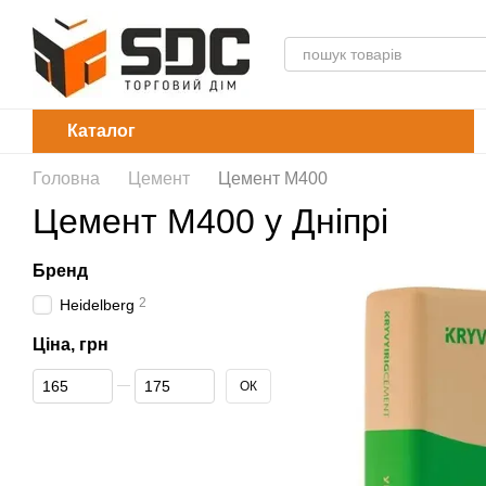
Перейти до основного контенту
Каталог
Головна
Цемент
Цемент М400
Цемент М400 у Дніпрі
Бренд
2
Heidelberg
Ціна, грн
Від Ціна, грн
До Ціна, грн
ОК