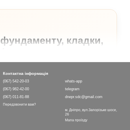
 фундаменту, кладки,
дівництва
 та загальнобудівельному будівництві,
Контактна інформація
ть застосування. Його обирають для
(067) 542-20-03
whats-app
тування розчину, бетонних конструкцій і
(067) 982-42-00
telegram
інка суміші. Якщо вам потрібно купити
(067) 011-81-88
dnepr.sdc@gmail.com
не лише на ціну одного мішка, а й на тип
Передзвонити вам?
м. Дніпро, вул.Запорізьке шосе,
.
26
Мапа проїзду
оруч на сайті вже є корисні розділи для