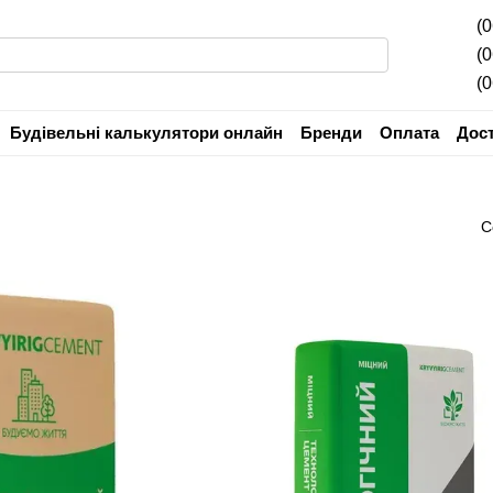
(
(
(
Будівельні калькулятори онлайн
Бренди
Оплата
Дос
Угода користувача
Гарантія
С