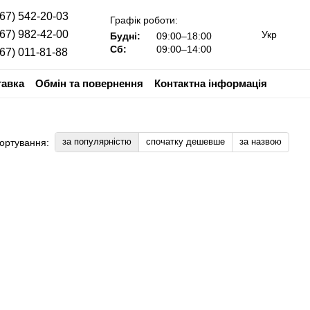
067) 542-20-03
Графік роботи:
067) 982-42-00
Укр
Будні:
09:00–18:00
Сб:
09:00–14:00
067) 011-81-88
тавка
Обмін та повернення
Контактна інформація
за популярністю
спочатку дешевше
за назвою
ортування: