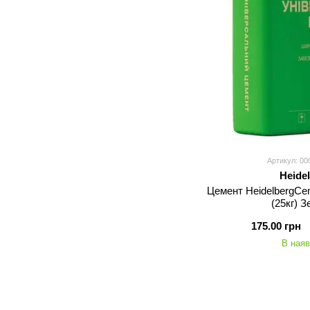
Артикул: 00
Heide
Цемент HeidelbergCem
(25кг) 
175.00 грн
В наяв