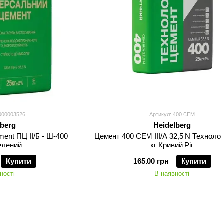
000003526
Артикул: 400 CEM
lberg
Heidelberg
ent ПЦ II/Б - Ш-400
Цемент 400 CEM III/A 32,5 N Техноло
Зелений
кг Кривий Ріг
Купити
165.00 грн
Купити
ності
В наявності