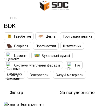
BDK
BDK
Газобетон
Цегла
Тротуарна плитка
Покрівля
Профнастил
Штахетник
Цемент
Будівельні суміші
Системи утеплення фасадів
Піч
Арматура
Генератори
Сипучі матеріали
Фільтр
За популярністю