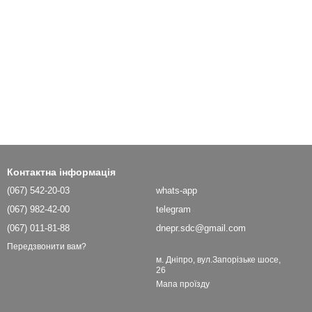
Контактна інформація
(067) 542-20-03
whats-app
(067) 982-42-00
telegram
(067) 011-81-88
dnepr.sdc@gmail.com
Передзвонити вам?
м. Дніпро, вул.Запорізьке шосе,
26
Мапа проїзду