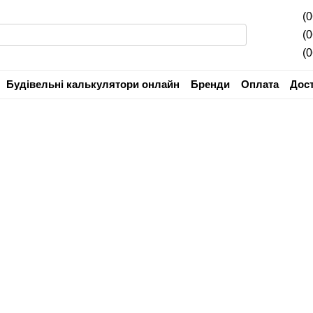
(
(
(
Будівельні калькулятори онлайн
Бренди
Оплата
Дос
Угода користувача
Гарантія