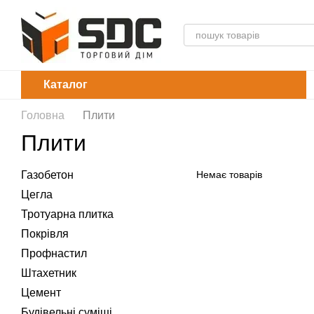
Перейти до основного контенту
Каталог
Головна
Плити
Плити
Газобетон
Немає товарів
Цегла
Тротуарна плитка
Покрівля
Профнастил
Штахетник
Цемент
Будівельні суміші