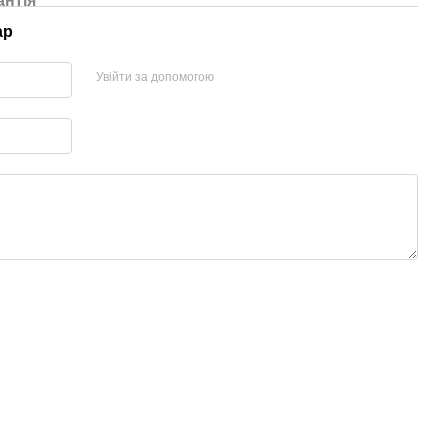
антія
ар
Увійти за допомогою