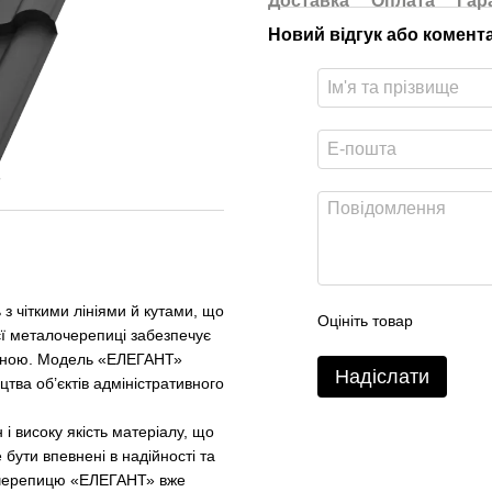
Доставка
Оплата
Гар
Новий відгук або комент
 чіткими лініями й кутами, що
Оцініть товар
ієї металочерепиці забезпечує
вічною. Модель «ЕЛЕГАНТ»
Надіслати
цтва об’єктів адміністративного
 високу якість матеріалу, що
 бути впевнені в надійності та
алочерепицю «ЕЛЕГАНТ» вже