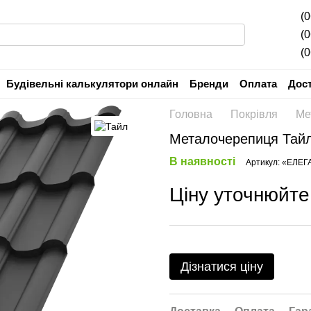
(
(
(
Будівельні калькулятори онлайн
Бренди
Оплата
Дос
Угода користувача
Гарантія
Головна
Покрівля
Ме
Металочерепиця Тай
В наявності
Артикул: «ЕЛЕГ
Ціну уточнюйте
Дізнатися ціну