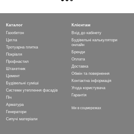
Каталог
Клієнтам
Газобетон
Вхід до кабінету
Цегла
Будівельні калькулятори
онлайн
Тротуарна плитка
Бренди
Покрівля
Оплата
Профнастил
Доставка
Штахетник
Обмін та повернення
Цемент
Контактна інформація
Будівельні суміші
Угода користувача
Системи утеплення фасадів
Гарантія
Піч
Арматура
Ми в соцмережах
Генератори
Сипучі матеріали