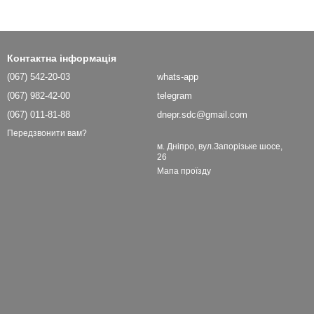
Контактна інформація
(067) 542-20-03
whats-app
(067) 982-42-00
telegram
(067) 011-81-88
dnepr.sdc@gmail.com
Передзвонити вам?
м. Дніпро, вул.Запорізьке шосе,
26
Мапа проїзду