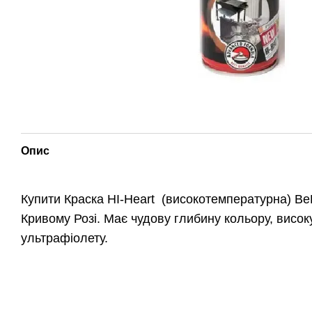
Опис
Купити Краска HI-Heart (високотемпературна) BeL
Кривому Розі. Має чудову глибину кольору, високу
ультрафіолету.