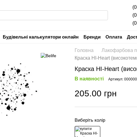
(
(
(
Будівельні калькулятори онлайн
Бренди
Оплата
Дос
Угода користувача
Гарантія
Головна
Лакофарбова п
Краска HI-Heart (високотем
Краска HI-Heart (вис
В наявності
Артикул: 00000
205.00 грн
Виберіть колір