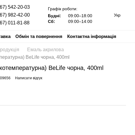
067) 542-20-03
Графік роботи:
067) 982-42-00
Укр
Будні:
09:00–18:00
Сб:
09:00–14:00
067) 011-81-88
тавка
Обмін та повернення
Контактна інформація
родукція
Емаль акрилова
пературна) BeLife чорна, 400ml
окотемпературна) BeLife чорна, 400ml
009656
Написати відгук